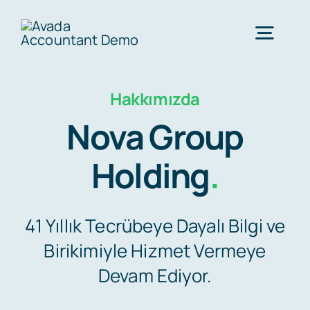
Skip
to
Togg
content
Navig
Hakkımızda
Anasayfa
Nova Group
Hakkımızda
Holding
.
Ankara Anlaşması
41 Yıllık Tecrübeye Dayalı Bilgi ve
Birikimiyle Hizmet Vermeye
Ülkeler
Devam Ediyor.
SSS